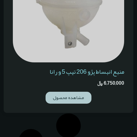
منبع انبساط پژو 206 تیپ 5 و رانا
6,750,000
﷼
مشاهده محصول