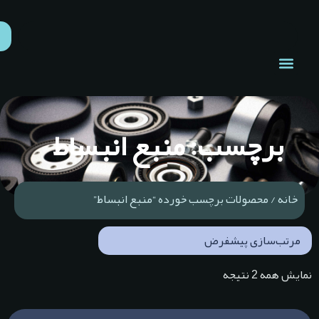
برچسب: منبع انبساط
خانه
/ محصولات برچسب خورده “منبع انبساط”
مایش همه 2 نتیجه