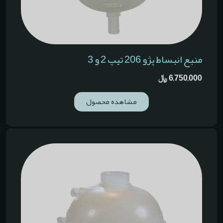
منبع انبساط پژو 206 تیپ 2 و 3
6,750,000
﷼
مشاهده محصول