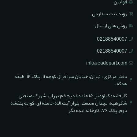
قوانین
روند ثبت سفارش
روش های ارسال
02188540007
02188540007
info@eadepart.com
دفتر مرکزی : تهران، خیابان سرافراز، کوچه ۱۱، پلاک ۱۴، طبقه
همکف
کارخانه : کیلومتر ۱۵ جاده قدیم قم تهران، شهرک صنعتی
شکوهیه، میدان صنعت، بلوار آیت الله خامنه ای، کوچه بنفشه
دوم، پلاک ۷۶، کارخانه ایده نگر