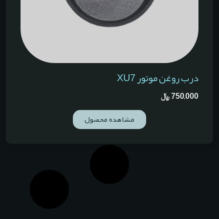
درب روغن موتور XU7
750,000
﷼
مشاهده محصول