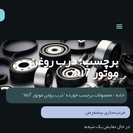
برچسب: درب روغن
موتور xu7
خانه
/ محصولات برچسب خورده “درب روغن موتور xu7”
ر حال نمایش یک نتیجه