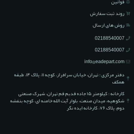
قوانین
روند ثبت سفارش
روش های ارسال
02188540007
02188540007
info@eadepart.com
دفتر مرکزی : تهران، خیابان سرافراز، کوچه ۱۱، پلاک ۱۴، طبقه
همکف
کارخانه : کیلومتر ۱۵ جاده قدیم قم تهران، شهرک صنعتی
شکوهیه، میدان صنعت، بلوار آیت الله خامنه ای، کوچه بنفشه
دوم، پلاک ۷۶، کارخانه ایده نگر